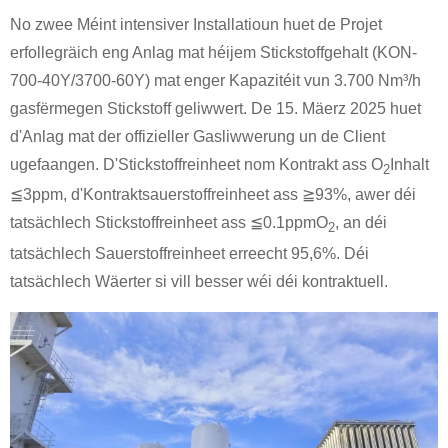
No zwee Méint intensiver Installatioun huet de Projet
erfollegräich eng Anlag mat héijem Stickstoffgehalt (KON-
700-40Y/3700-60Y) mat enger Kapazitéit vun 3.700 Nm³/h
gasfërmegen Stickstoff geliwwert. De 15. Mäerz 2025 huet
d'Anlag mat der offizieller Gasliwwerung un de Client
ugefaangen. D'Stickstoffreinheet nom Kontrakt ass O
Inhalt
2
≦3ppm, d'Kontraktsauerstoffreinheet ass ≧93%, awer déi
tatsächlech Stickstoffreinheet ass ≦0.1ppmO
, an déi
2
tatsächlech Sauerstoffreinheet erreecht 95,6%. Déi
tatsächlech Wäerter si vill besser wéi déi kontraktuell.