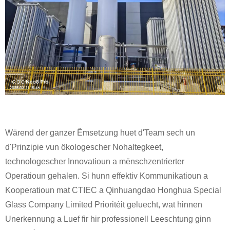
Wärend der ganzer Ëmsetzung huet d'Team sech un
d'Prinzipie vun ökologescher Nohaltegkeet,
technologescher Innovatioun a mënschzentrierter
Operatioun gehalen. Si hunn effektiv Kommunikatioun a
Kooperatioun mat CTIEC a Qinhuangdao Honghua Special
Glass Company Limited Prioritéit geluecht, wat hinnen
Unerkennung a Luef fir hir professionell Leeschtung ginn