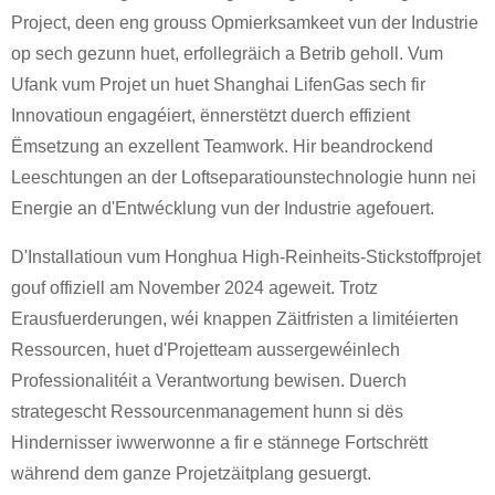
Project, deen eng grouss Opmierksamkeet vun der Industrie
op sech gezunn huet, erfollegräich a Betrib geholl. Vum
Ufank vum Projet un huet Shanghai LifenGas sech fir
Innovatioun engagéiert, ënnerstëtzt duerch effizient
Ëmsetzung an exzellent Teamwork. Hir beandrockend
Leeschtungen an der Loftseparatiounstechnologie hunn nei
Energie an d'Entwécklung vun der Industrie agefouert.
D'Installatioun vum Honghua High-Reinheits-Stickstoffprojet
gouf offiziell am November 2024 ageweit. Trotz
Erausfuerderungen, wéi knappen Zäitfristen a limitéierten
Ressourcen, huet d'Projetteam aussergewéinlech
Professionalitéit a Verantwortung bewisen. Duerch
strategescht Ressourcenmanagement hunn si dës
Hindernisser iwwerwonne a fir e stännege Fortschrëtt
während dem ganze Projetzäitplang gesuergt.