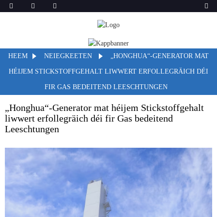
HEEM
NEIEGKEETEN
„HONGHUA“-GENERATOR MAT
HÉIJEM STICKSTOFFGEHALT LIWWERT ERFOLLEGRÄICH DÉI
FIR GAS BEDEITEND LEESCHTUNGEN
„Honghua“-Generator mat héijem Stickstoffgehalt
liwwert erfollegräich déi fir Gas bedeitend
Leeschtungen