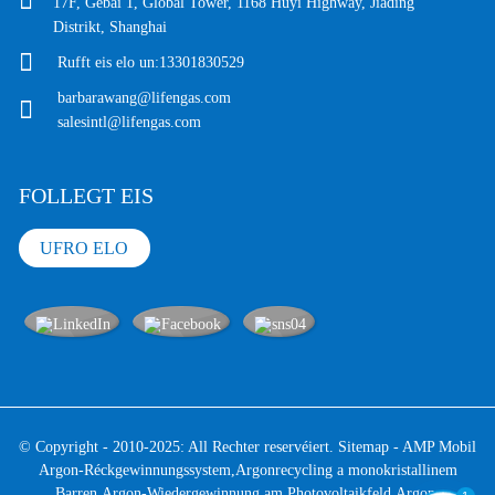
17F, Gebai 1, Global Tower, 1168 Huyi Highway, Jiading
Distrikt, Shanghai
Rufft eis elo un:
13301830529
barbarawang@lifengas.com
salesintl@lifengas.com
FOLLEGT EIS
UFRO ELO
© Copyright - 2010-2025: All Rechter reservéiert.
Sitemap
-
AMP Mobil
Argon-Réckgewinnungssystem
,
Argonrecycling a monokristallinem
Barren
,
Argon-Wiedergewinnung am Photovoltaikfeld
,
Argon-