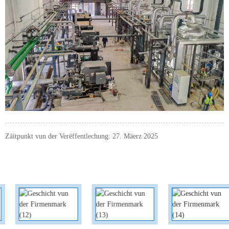
Zäitpunkt vun der Verëffentlechung: 27. Mäerz 2025