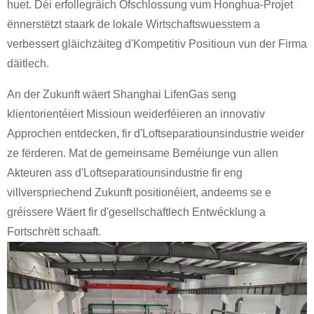
huet. Déi erfollegräich Ofschlossung vum Honghua-Projet
ënnerstëtzt staark de lokale Wirtschaftswuesstem a
verbessert gläichzäiteg d'Kompetitiv Positioun vun der Firma
däitlech.
An der Zukunft wäert Shanghai LifenGas seng
klientorientéiert Missioun weiderféieren an innovativ
Approchen entdecken, fir d'Loftseparatiounsindustrie weider
ze fërderen. Mat de gemeinsame Beméiunge vun allen
Akteuren ass d'Loftseparatiounsindustrie fir eng
villverspriechend Zukunft positionéiert, andeems se e
gréissere Wäert fir d'gesellschaftlech Entwécklung a
Fortschrëtt schaaft.